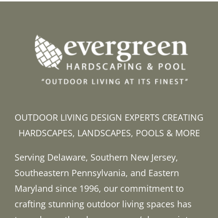
OUTDOOR LIVING DESIGN EXPERTS CREATING
HARDSCAPES, LANDSCAPES, POOLS & MORE
Serving Delaware, Southern New Jersey,
Southeastern Pennsylvania, and Eastern
Maryland since 1996, our commitment to
crafting stunning outdoor living spaces has