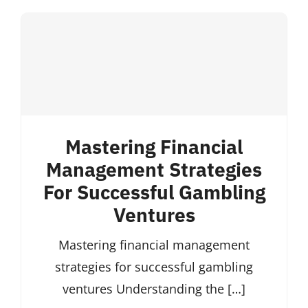
Mastering Financial
Management Strategies
For Successful Gambling
Ventures
Mastering financial management
strategies for successful gambling
ventures Understanding the […]