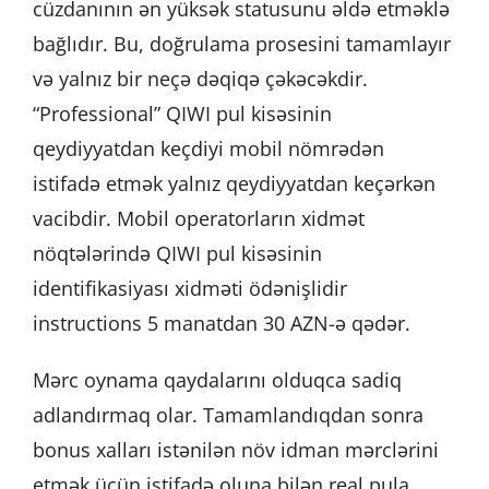
cüzdanının ən yüksək statusunu əldə etməklə
bağlıdır. Bu, doğrulama prosesini tamamlayır
və yalnız bir neçə dəqiqə çəkəcəkdir.
“Professional” QIWI pul kisəsinin
qeydiyyatdan keçdiyi mobil nömrədən
istifadə etmək yalnız qeydiyyatdan keçərkən
vacibdir. Mobil operatorların xidmət
nöqtələrində QIWI pul kisəsinin
identifikasiyası xidməti ödənişlidir
instructions 5 manatdan 30 AZN-ə qədər.
Mərc oynama qaydalarını olduqca sadiq
adlandırmaq olar. Tamamlandıqdan sonra
bonus xalları istənilən növ idman mərclərini
etmək üçün istifadə oluna bilən real pula