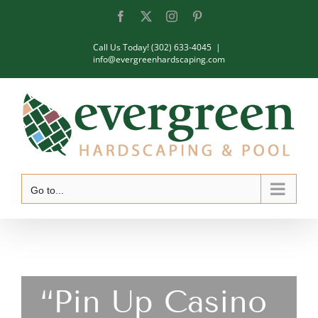
Skip
Facebook
X
Instagram
Pinterest
to
Call Us Today! (302) 633-4045
|
content
info@evergreenhardscaping.com
Go to...
“Pin Up Casino ️