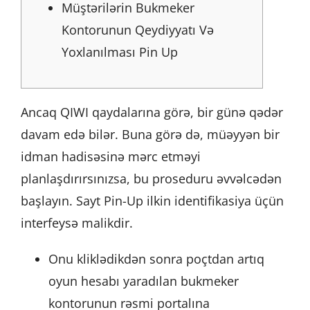
Müştərilərin Bukmeker
Kontorunun Qeydiyyatı Və
Yoxlanılması Pin Up
Ancaq QIWI qaydalarına görə, bir günə qədər
davam edə bilər. Buna görə də, müəyyən bir
idman hadisəsinə mərc etməyi
planlaşdırırsınızsa, bu proseduru əvvəlcədən
başlayın. Sayt Pin-Up ilkin identifikasiya üçün
interfeysə malikdir.
Onu kliklədikdən sonra poçtdan artıq
oyun hesabı yaradılan bukmeker
kontorunun rəsmi portalına