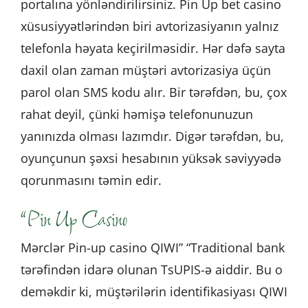
portalına yönləndirilirsiniz. Pin Up bet casino
xüsusiyyətlərindən biri avtorizasiyanın yalnız
telefonla həyata keçirilməsidir. Hər dəfə sayta
daxil olan zaman müştəri avtorizasiya üçün
parol olan SMS kodu alır. Bir tərəfdən, bu, çox
rahat deyil, çünki həmişə telefonunuzun
yanınızda olması lazımdır. Digər tərəfdən, bu,
oyunçunun şəxsi hesabının yüksək səviyyədə
qorunmasını təmin edir.
“Pin Up Casino
Mərclər Pin-up casino QIWI” “Traditional bank
tərəfindən idarə olunan TsUPIS-ə aiddir. Bu o
deməkdir ki, müştərilərin identifikasiyası QIWI