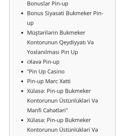
Bonuslar Pin-up
Bonus Siyasəti Bukmeker Pin-
up
Müştərilərin Bukmeker
Kontorunun Qeydiyyatı Və
Yoxlanılması Pin Up
Əlavə Pin-up
“Pin Up Casino
Pin-up Mərc Xətti
Xülasə: Pin-up Bukmeker
Kontorunun Üstünlükləri Və
Mənfi Cəhətləri”
Xülasə: Pin-up Bukmeker
Kontorunun Üstünlükləri Və